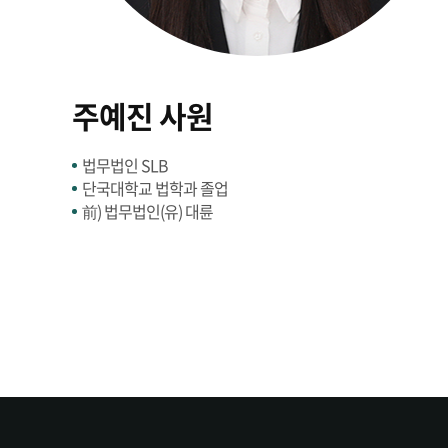
주예진 사원
법무법인 SLB
단국대학교 법학과 졸업
前) 법무법인(유) 대륜