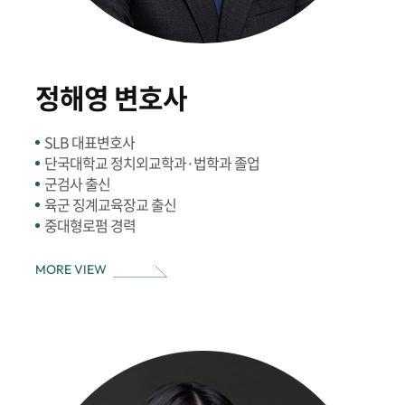
정해영 변호사
SLB 대표변호사
단국대학교 정치외교학과·법학과 졸업
군검사 출신
육군 징계교육장교 출신
중대형로펌 경력
MORE VIEW