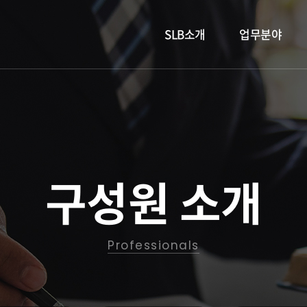
SLB소개
업무분야
법인 소개
형사
SLB 소식
이혼
-
-
오시는 길
민사
-
가사·상속
구성원 소개
-
기업법무
-
학교폭력
Professionals
고소·고발