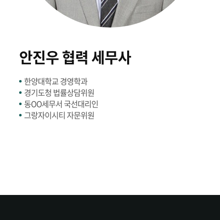
안진우 협력 세무사
한양대학교 경영학과
경기도청 법률상담위원
동OO세무서 국선대리인
그랑자이시티 자문위원