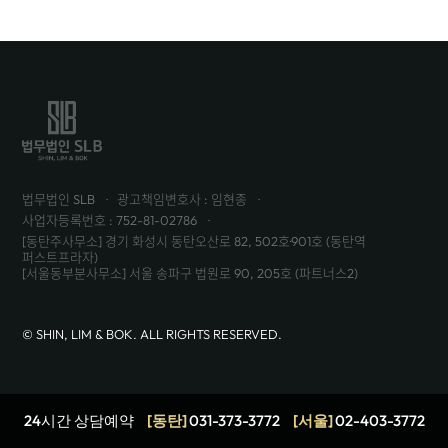
법무법인 SLB
광고책임변호사 : 임현종
사업자등록번호 : 752-81-02786
[동탄주사무소] 경기 화성시 동탄오산로 82, 502호·901호 (동탄역
퍼스트프라자)
[서울동부분사무소] 서울 송파구 법원로 90, 205호 (파트너스2)
© SHIN, LIM & BOK. ALL RIGHTS RESERVED.
24시간 상담예약
[동탄]
031-373-3772
[서울]
02-403-3772