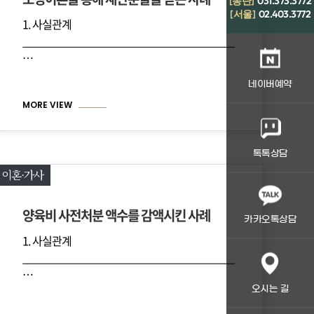
[동탄]
031.373.3772
[서울]
02.403.3772
1. 사실관계
_________________________________
____________________________________________________
…
네이버예약
MORE VIEW
톡톡상담
이혼·가사
양육비 사전처분 액수를 감액시킨 사례
카카오톡상담
1. 사실관계
_________________________________
____________________________________________________
…
오시는 길