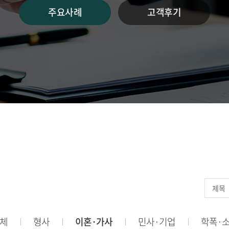
주요사례
고객후기
체
형사
이혼·가사
민사·기업
학폭·