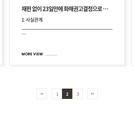
재판 없이 23일만에 화해권고결정으로 이혼한 사례
1. 사실관계
______________________________________
______________________________________________
…
MORE VIEW
1
2
3