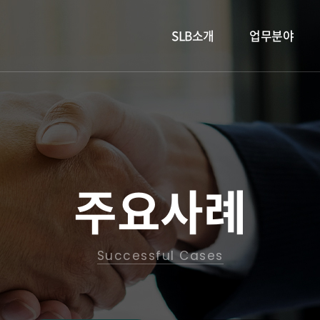
SLB소개
업무분야
법인 소개
형사
SLB 소식
이혼
-
-
오시는 길
민사
-
가사·상속
주요사례
-
기업법무
-
학교폭력
Successful Cases
고소·고발