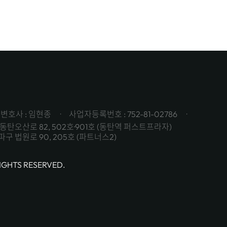
변호사 : 임현종
사업자등록번호 : 752-81-02786
동탄오산로 82, 502호·901호 (동탄역 퍼스트프라자)
구 법원로 90, 205호 (파트너스2)
RIGHTS RESERVED.